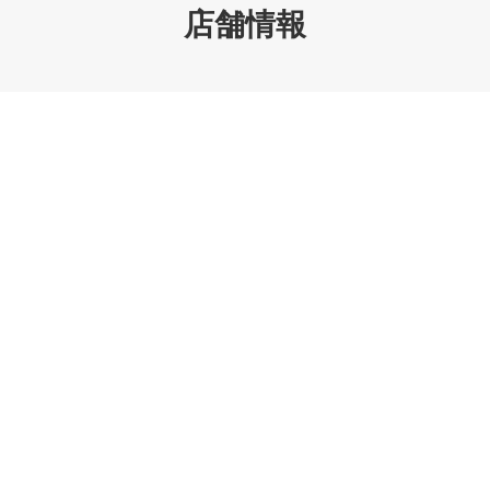
店舗情報
ブランド買取・リペア NextLink
古物商許可証
岡山県公安委員会
第721020028419号
電話番号
086-259-1066
営業時間
10:00～18:30
定休日
月曜日