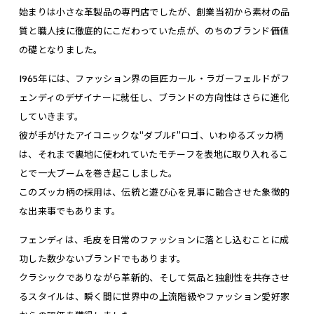
始まりは小さな革製品の専門店でしたが、創業当初から素材の品
質と職人技に徹底的にこだわっていた点が、のちのブランド価値
の礎となりました。
1965年には、ファッション界の巨匠カール・ラガーフェルドがフ
ェンディのデザイナーに就任し、ブランドの方向性はさらに進化
していきます。
彼が手がけたアイコニックな“ダブルF”ロゴ、いわゆるズッカ柄
は、それまで裏地に使われていたモチーフを表地に取り入れるこ
とで一大ブームを巻き起こしました。
このズッカ柄の採用は、伝統と遊び心を見事に融合させた象徴的
な出来事でもあります。
フェンディは、毛皮を日常のファッションに落とし込むことに成
功した数少ないブランドでもあります。
クラシックでありながら革新的、そして気品と独創性を共存させ
るスタイルは、瞬く間に世界中の上流階級やファッション愛好家