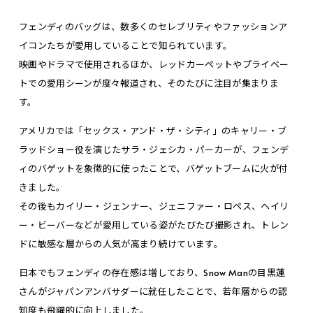
フェンディのバッグは、数多くのセレブリティやファッションア
イコンたちが愛用していることで知られています。
映画やドラマで使用されるほか、レッドカーペットやプライベー
トでの愛用シーンが度々報道され、そのたびに注目が集まりま
す。
アメリカでは「セックス・アンド・ザ・シティ」のキャリー・ブ
ラッドショー役を演じたサラ・ジェシカ・パーカーが、フェンデ
ィのバゲットを象徴的に使ったことで、バゲットブームに火が付
きました。
その後もカイリー・ジェンナー、ジェニファー・ロペス、ヘイリ
ー・ビーバーなどが愛用している姿がたびたび撮影され、トレン
ドに敏感な層からの人気が高まり続けています。
日本でもフェンディの存在感は増しており、Snow Manの目黒蓮
さんがジャパンアンバサダーに就任したことで、若年層からの認
知度も飛躍的に向上しました。