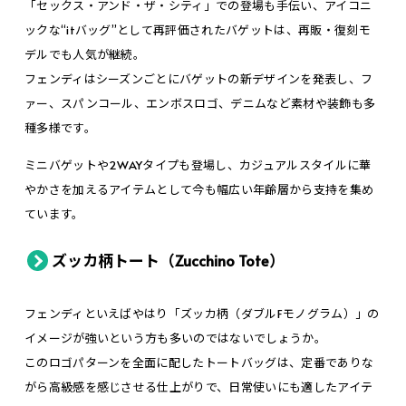
「セックス・アンド・ザ・シティ」での登場も手伝い、アイコニ
ックな“itバッグ”として再評価されたバゲットは、再販・復刻モ
デルでも人気が継続。
フェンディはシーズンごとにバゲットの新デザインを発表し、フ
ァー、スパンコール、エンボスロゴ、デニムなど素材や装飾も多
種多様です。
ミニバゲットや2WAYタイプも登場し、カジュアルスタイルに華
やかさを加えるアイテムとして今も幅広い年齢層から支持を集め
ています。
ズッカ柄トート（Zucchino Tote）
フェンディといえばやはり「ズッカ柄（ダブルFモノグラム）」の
イメージが強いという方も多いのではないでしょうか。
このロゴパターンを全面に配したトートバッグは、定番でありな
がら高級感を感じさせる仕上がりで、日常使いにも適したアイテ