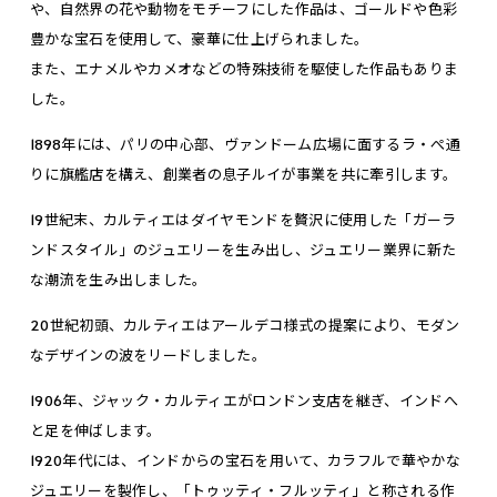
や、自然界の花や動物をモチーフにした作品は、ゴールドや色彩
豊かな宝石を使用して、豪華に仕上げられました。
また、エナメルやカメオなどの特殊技術を駆使した作品もありま
した。
1898年には、パリの中心部、ヴァンドーム広場に面するラ・ぺ通
りに旗艦店を構え、創業者の息子ルイが事業を共に牽引します。
19世紀末、カルティエはダイヤモンドを贅沢に使用した「ガーラ
ンドスタイル」のジュエリーを生み出し、ジュエリー業界に新た
な潮流を生み出しました。
20世紀初頭、カルティエはアールデコ様式の提案により、モダン
なデザインの波をリードしました。
1906年、ジャック・カルティエがロンドン支店を継ぎ、インドへ
と足を伸ばします。
1920年代には、インドからの宝石を用いて、カラフルで華やかな
ジュエリーを製作し、「トゥッティ・フルッティ」と称される作