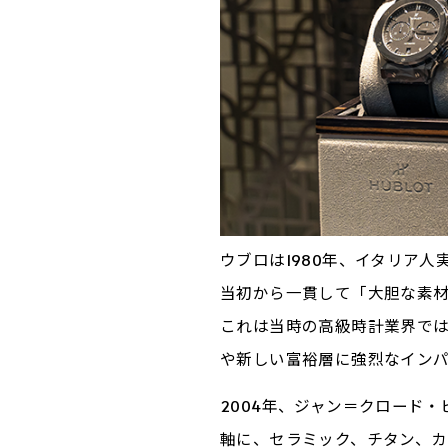
ウブロは1980年、イタリア
当初から一貫して「大胆な素
これは当時の高級時計業界で
や新しい富裕層に強烈なイン
2004年、ジャン＝クロード
軸に、セラミック、チタン、