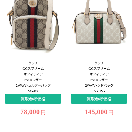
グッチ
グッチ
GGスプリーム
GGスプリーム
オフィディア
オフィディア
PVC×レザー
PVC×レザー
2WAYショルダーバッグ
2WAYハンドバッグ
671682
772053
買取参考価格
買取参考価格
78,000
145,000
円
円