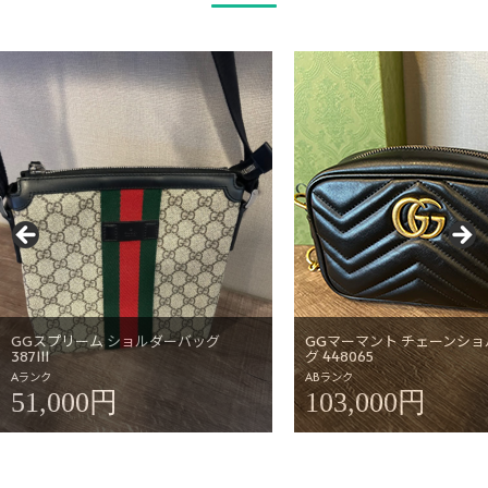
GGスプリーム ショルダーバッグ
GGマーマント チェーンシ
387111
グ 448065
Aランク
ABランク
51,000円
103,000円