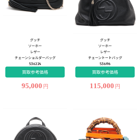
グッチ
グッチ
ソーホー
ソーホー
レザー
レザー
チェーンショルダーバッグ
チェーントートバッグ
536224
536196
買取参考価格
買取参考価格
95,000
115,000
円
円