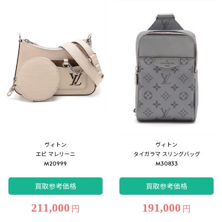
ヴィトン
ヴィトン
エピ マレリーニ
タイガラマ スリングバッグ
M20999
M30833
買取参考価格
買取参考価格
211,000
191,000
円
円