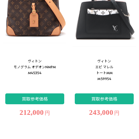
ヴィトン
ヴィトン
モノグラム オデオンNMPM
エピ マレル
M45354
トートMM
M59954
買取参考価格
買取参考価格
212,000
243,000
円
円