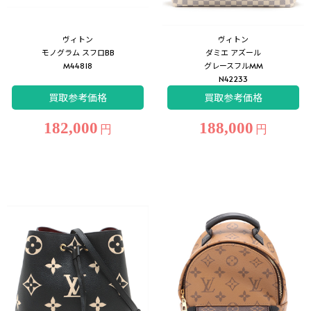
ヴィトン
ヴィトン
モノグラム スフロBB
ダミエ アズール
M44818
グレースフルMM
N42233
買取参考価格
買取参考価格
182,000
188,000
円
円